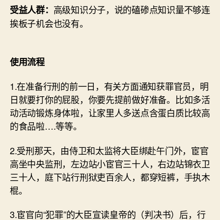
高级知识分子，说的磕碜点知识量不够连
受益人群：
挨板子机会也没有。
使用流程
1.在准备行刑的前一日，有关方面通知获罪官员，明
日就要打你的屁股，你要先提前做好准备。比如多活
动活动锻炼身体啦，让家里人多送点含蛋白质比较高
的食品啦….等等。
2.受刑那天，由侍卫和太监将大臣绑赴午门外，宦官
高坐中央监刑，左边站小宦官三十人，右边站锦衣卫
三十人，庭下站行刑狱吏百余人，都穿短裤，手执木
棍。
3.宦官向“犯罪”的大臣宣读皇帝的（判决书）后，行