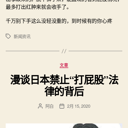
最多打出红肿来就会收手了。
千万别下手这么没轻没重的，到时候有的你心疼
新闻资讯
标
签
分
文章
类
漫谈日本禁止“打屁股”法
律的背后
阿白
2月 15, 2020
文
发
章
布
作
日
者
期