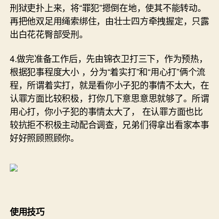
刑狱吏扑上来，将“罪犯”摁倒在地，使其不能转动。
再把他双足用绳索绑住，由壮士四方牵拽握定，只露
出白花花臀部受刑。
4.做完准备工作后，先由锦衣卫打三下，作为预热，
根据犯事程度大小 ，分为“着实打”和“用心打”俩个流
程，所谓着实打，就是看你小子犯的事情不太大，在
认罪方面比较积极，打你几下意思意思就够了。所谓
用心打，你小子犯的事情太大了， 在认罪方面也比
较抗拒不积极主动配合调查，兄弟们得拿出看家本事
好好照顾照顾你。
使用技巧