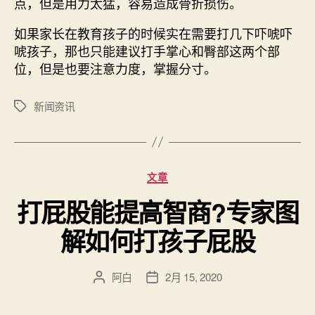
点，但是用力太猛，容易造成骨折损伤。
如果家长在教育孩子的时候实在需要打几下吓唬吓
唬孩子，那也只能建议打手掌心和臀部这两个部
位，但是也要注意力度，掌握分寸。
新闻资讯
标
签
分
文章
类
打屁股能提高智商?专家图
解如何打孩子屁股
阿白
2月 15, 2020
文
发
章
布
作
日