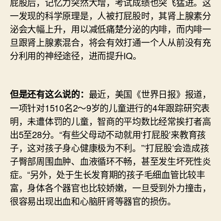
屁股后，记忆力突然大增，考试成绩也突飞猛进。这
一发现的科学原理是，人被打屁股时，其肾上腺素分
泌会大幅上升，用以减低痛楚分泌的内啡，而内啡一
旦跟肾上腺素混合，将会有效打通一个人从前没有充
分利用的神经途径，进而提升IQ。
最近，美国《世界日报》报道，
但是还有这么说的：
一项针对1510名2～9岁的儿童进行的4年跟踪研究表
明，未遭体罚的儿童，智商的平均数比经常挨打者高
出5至28分。“有些父母动不动就用‘打屁股’来教育孩
子，这对孩子身心健康极为不利。”‘打屁股’会造成孩
子臀部周围血肿、血液循环不畅，甚至发生坏死性炎
症。“另外，处于生长发育期的孩子毛细血管比较丰
富，身体各个器官也比较娇嫩，一旦受到外力撞击，
很容易出现出血和心脑肝肾等器官的损伤。