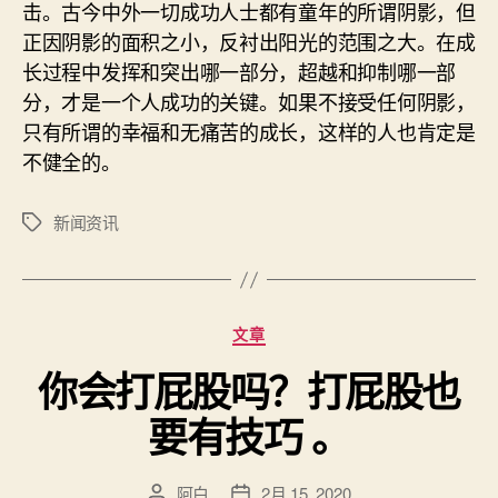
击。古今中外一切成功人士都有童年的所谓阴影，但
正因阴影的面积之小，反衬出阳光的范围之大。在成
长过程中发挥和突出哪一部分，超越和抑制哪一部
分，才是一个人成功的关键。如果不接受任何阴影，
只有所谓的幸福和无痛苦的成长，这样的人也肯定是
不健全的。
新闻资讯
标
签
分
文章
类
你会打屁股吗？打屁股也
要有技巧 。
阿白
2月 15, 2020
文
发