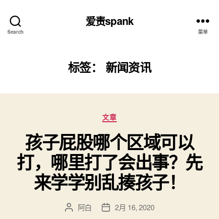
爱责spank
Search
菜单
标签：
新闻资讯
分
文章
类
孩子屁股哪个区域可以
打，哪里打了会出事？先
来学学别乱揍孩子！
阿白
2月 16, 2020
文
发
章
布