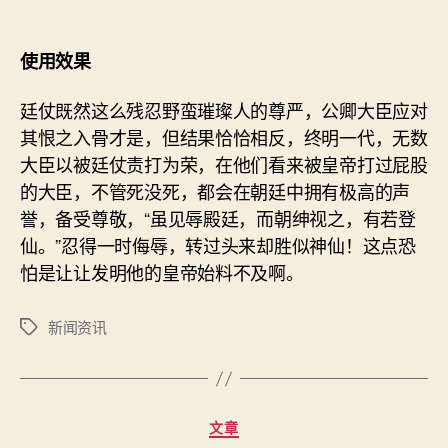
使用效果
廷仗既然这么残忍野蛮璀璨人的尊严，公卿大臣应对
其恨之入骨才是，但结果恰恰相反，终明一代，无数
大臣以被廷仗责打为荣，在他们看来被皇帝打过屁股
的大臣，不管死没死，都会在朝廷中拥有极高的声
誉，备受尊敬，“虽见辱殿廷，而朝绅视之，有若登
仙。”忍得一时侮辱，转过头来却胜似神仙！这点恐
怕是让让发明他的皇帝始料不及啊。
新闻资讯
标
签
分
文章
类