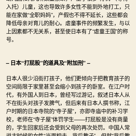
入托）儿童，这也导致许多女性不能到外地打工，只
能在家做“全职妈妈”，产假也不得不延长，这些都会
降低母亲对育儿的耐心。虐童事件的频繁发生，与以
上因素都不无关系，甚至使日本有了“虐童王国”的称
号。
– 日本“打屁股”的道具及“附加刑” –
日本人很少沿街打孩子，他们更倾向于把教育孩子的
空间局限于家里甚至会缩小到孩子的卧室。在江户时
代，有外国人到日本，曾经写过游记，叙述日本人从
不在街头对孩子发脾气，但后来有日本人撰书称，江
户时期的日本寺院的“寺子屋”，亦即寺庙中的补习学
校，老师在“寺子屋”体罚学生——打屁股是没有商量
的，学生回家后还会受到父母的再次处罚。中国人常
说古时候的女性“当面相夫、背后教子”，但就“背后教