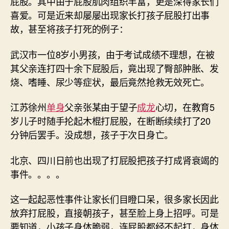
屁股。其中由于屁股肌肉组织丰富，更是深得家长们
喜爱。可是近来却屡屡出现家长打孩子屁股打出事
故，甚至将孩子打死的例子：
武汉市一位8岁小男孩，由于考试成绩不理想，在被
其父亲连打四十余下屁股后，竟出现了臀部肿胀、发
烧、嗜睡、尿少等症状，最后竟然抢救无效死亡。
江苏徐州
单身
父亲张某由于望子
成龙
心切，在教育5
岁儿子时随手抡起木棍打屁股，在断断续续打了20
分钟后罢手。没成想，孩子于次日身亡。
北京、四川日前也出现了打屁股把孩子打成肾衰竭的
事件。。。。
这一起起恶性事件让家长们目瞪口呆，很多家长因此
放弃打屁股，直接朝孩子，甚至脸上身上招呼。可是
要知道，小孩子身体脆弱，连屁股都经不起打，身体