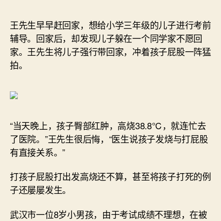
作
日
者
期
王先生早早赶回家，想给小学三年级的儿子进行考前
辅导。回家后，却发现儿子躲在一个同学家不愿回
家。王先生将儿子强行带回家，冲着孩子屁股一阵猛
拍。
“当天晚上，孩子臀部红肿，高烧38.8℃，就连忙去
了医院。”王先生很后悔，“医生说孩子发烧与打屁股
有直接关系。”
打孩子屁股打出发高烧还不算，甚至将孩子打死的例
子还屡屡发生。
武汉市一位8岁小男孩，由于考试成绩不理想，在被