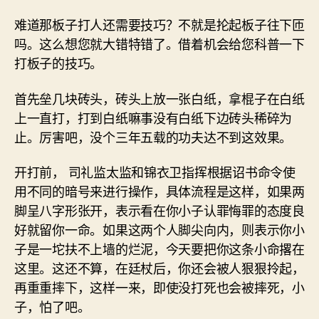
难道那板子打人还需要技巧？不就是抡起板子往下匝
吗。这么想您就大错特错了。借着机会给您科普一下
打板子的技巧。
首先垒几块砖头，砖头上放一张白纸，拿棍子在白纸
上一直打，打到白纸嘛事没有白纸下边砖头稀碎为
止。厉害吧，没个三年五载的功夫达不到这效果。
开打前， 司礼监太监和锦衣卫指挥根据诏书命令使
用不同的暗号来进行操作，具体流程是这样，如果两
脚呈八字形张开，表示看在你小子认罪悔罪的态度良
好就留你一命。如果这两个人脚尖向内，则表示你小
子是一坨扶不上墙的烂泥，今天要把你这条小命撂在
这里。这还不算，在廷杖后，你还会被人狠狠拎起，
再重重摔下，这样一来，即使没打死也会被摔死，小
子，怕了吧。