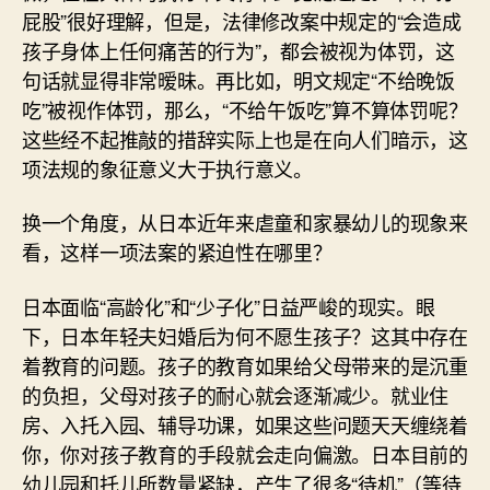
屁股”很好理解，但是，法律修改案中规定的“会造成
孩子身体上任何痛苦的行为”，都会被视为体罚，这
句话就显得非常暧昧。再比如，明文规定“不给晚饭
吃”被视作体罚，那么，“不给午饭吃”算不算体罚呢？
这些经不起推敲的措辞实际上也是在向人们暗示，这
项法规的象征意义大于执行意义。
换一个角度，从日本近年来虐童和家暴幼儿的现象来
看，这样一项法案的紧迫性在哪里？
日本面临“高龄化”和“少子化”日益严峻的现实。眼
下，日本年轻夫妇婚后为何不愿生孩子？这其中存在
着教育的问题。孩子的教育如果给父母带来的是沉重
的负担，父母对孩子的耐心就会逐渐减少。就业住
房、入托入园、辅导功课，如果这些问题天天缠绕着
你，你对孩子教育的手段就会走向偏激。日本目前的
幼儿园和托儿所数量紧缺，产生了很多“待机”（等待