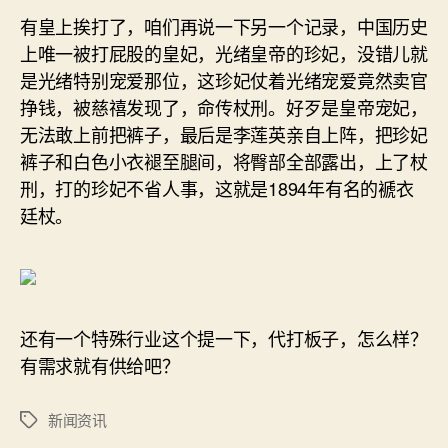
有皇上挨打了，咱们再说一下另一个记录，中国历史
上唯一被打屁股的皇妃，光绪皇帝的珍妃，没错儿就
是光绪特别宠爱那位，这珍妃仗着光绪宠爱竟然卖官
挣钱，被慈禧发现了，命传杖刑。好歹是皇帝宠妃，
无法敢上前把裤子，最后是李莲英亲自上阵，把珍妃
裤子和白色小衣褪至腿间，将臀部全部露出，上了杖
刑，打的珍妃不省人事，这就是1894年有名的褫衣
廷杖。
还有一个特殊行业这个提一下，代打板子，怎么样？
有需求就有供给吧？
新闻资讯
标
签