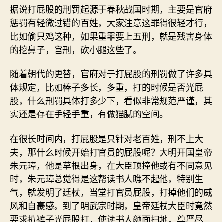
据说打屁股的刑罚起源于春秋战国时期，主要是官府
惩罚有轻微过错的百姓，大家注意这罪得很轻才行，
比如偷只鸡这种，如果重罪要上五刑，就是残害身体
的挖鼻子，宫刑，砍小腿这些了。
随着朝代的更替，官府对于打屁股的刑罚做了许多具
体规定，比如棒子多长，多重，打的时候是否光屁
股，什么刑罚具体打多少下，看似非常规范严谨，其
实还是存在手轻手重，有做猫腻的空间。
在很长时间内，打屁股是只针对老百姓，刑不上大
夫，那什么时候开始打官员的屁股呢？大明开国皇帝
朱元璋，他是草根出身，在大臣顶撞他或有不同意见
时，朱元璋总觉得是这帮读书人瞧不起他，特别生
气，就发明了廷杖，当堂打官员屁股，打掉他们的威
风和自豪感。到了明武宗时期，皇帝廷杖大臣时竟然
要求扒裤子光屁股打，使读书人颜面扫地，尊严尽