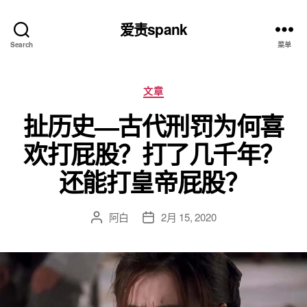
爱责spank
Search
菜单
分
文章
类
扯历史—古代刑罚为何喜
欢打屁股？打了几千年？
还能打皇帝屁股？
阿白
2月 15, 2020
文
发
章
布
作
日
者
期