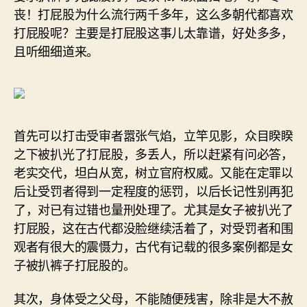
丧！打屁股为什么流行两千多年，这么多朝代都喜欢
打屁股呢？主要是打屁股这事儿太靠谱，好处多多，
且听细细道来。
首先可以打击受审者嚣张气焰，立竿见影，众目睽睽
之下被扒光了打屁股，多丢人，所以赶紧有问必答，
老实交代，坦白从宽，树立官府权威。又能在定罪以
后让受罚者得到一定程度的惩罚，以后长记性别再犯
了，对已有过错也量刑处理了。尤其是女子被扒光了
打屁股，这在古代都没脸继续活着了，对受罚者和围
观者有很大的震慑力，古代有记载的很多案例都是女
子被扒裤子打屁股的。
其次，身体受之父母，不能随便残害，除非是大不赦