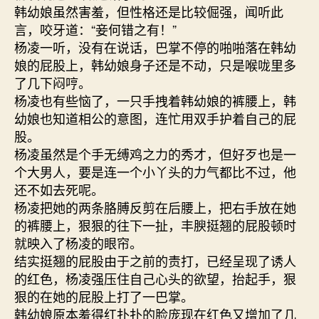
韩幼娘虽然害羞，但性格还是比较倔强，闻听此
言，咬牙道：“妾何错之有！”
杨凌一听，没有在说话，巴掌不停的啪啪落在韩幼
娘的屁股上，韩幼娘身子还是不动，只是喉咙里多
了几下闷哼。
杨凌也有些恼了，一只手拽着韩幼娘的裤腰上，韩
幼娘也知道相公的意图，连忙用双手护着自己的屁
股。
杨凌虽然是个手无缚鸡之力的秀才，但好歹也是一
个大男人，要是连一个小丫头的力气都比不过，他
还不如去死呢。
杨凌把她的两条胳膊反剪在后腰上，把右手放在她
的裤腰上，狠狠的往下一扯，丰腴挺翘的屁股顿时
就映入了杨凌的眼帘。
结实挺翘的屁股由于之前的责打，已经呈现了诱人
的红色，杨凌强压住自己心头的欲望，抬起手，狠
狠的在她的屁股上打了一巴掌。
韩幼娘原本羞得红扑扑的脸庞现在红色又增加了几