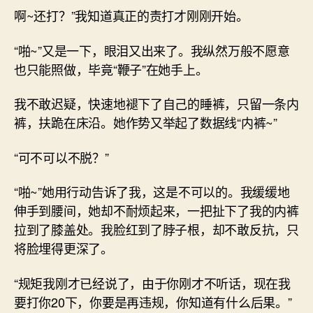
啊~还打？”我知道真正的责打才刚刚开始。
“啪~”又是一下，眼泪又出来了。我纵然万般不愿意
也只能照做，毕竟“鞭子”在她手上。
我不敢迟疑，快速地褪下了自己的睡裤，只留一条内
裤，扶跪在床沿。她作势又举起了数据线“内裤~”
“可不可以不脱？”
“啪~”她用行动告诉了我，这是不可以的。我缓缓地
伸手到腰间，她却不耐烦起来，一把扯下了我的内裤
拉到了膝盖处。我脸红到了脖子根，却不敢反抗，只
将脸埋得更深了。
“规矩我刚才已经说了，由于你刚才不听话，现在我
要打你20下，你要是再违规，你知道有什么后果。”