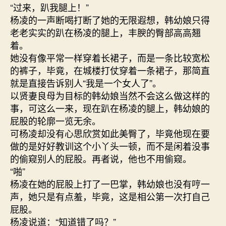
“过来，趴我腿上！”
杨凌的一声断喝打断了她的无限遐想，韩幼娘只得
老老实实的趴在杨凌的腿上，丰腴的臀部高高翘
着。
她没有像平常一样穿着长裙子，而是一条比较宽松
的裤子，毕竟，在城楼打仗穿着一条裙子，那简直
就是直接告诉别人“我是一个女人了”。
以贤妻良母为目标的韩幼娘当然不会这么做这样的
事，可这么一来，现在趴在杨凌的腿上，韩幼娘的
屁股的轮廓一览无余。
可杨凌却没有心思欣赏如此美臀了，毕竟他现在要
做的是好好教训这个小丫头一顿，而不是闲着没事
的偷窥别人的屁股。再者说，他也不用偷窥。
“啪”
杨凌在她的屁股上打了一巴掌，韩幼娘也没有哼一
声，她只是有点羞，毕竟，这是相公第一次打自己
屁股。
杨凌说道：“知道错了吗？”