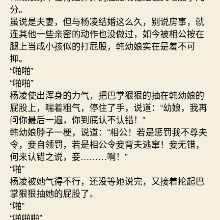
分。
虽说是夫妻，但与杨凌结婚这么久，别说房事，就
连其他一些亲密的动作也没做过，如今被相公按在
腿上当成小孩似的打屁股，韩幼娘实在是羞不可
抑。
“啪啪”
“啪啪”
杨凌使出浑身的力气，把巴掌狠狠的抽在韩幼娘的
屁股上，喘着粗气，停住了手，说道：“幼娘，我再
问你最后一遍，你到底认不认错！”
韩幼娘脖子一梗，说道：“相公！若是惩罚我不尊夫
令，妾自领罚，若是相公令妾背夫逃窜！妾无错，
何来认错之说，妾………啊！”
“啪”
杨凌被她气得不行，还没等她说完，又接着抡起巴
掌狠狠抽她的屁股了。
“啪”
“啪啪啪”