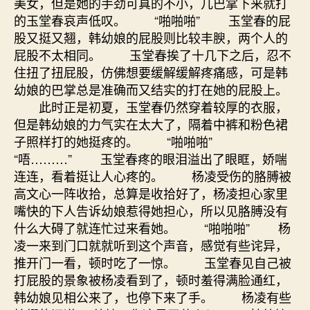
美女，但是她的手劲可真的不小，几巴掌下来就打
的玉堂春哀声低叹。 “啪啪啪” 玉堂春的屁
股又挺又翘，韩幼娘的屁股则比较丰腴，两个人的
屁股不太相同。 玉堂春挨了十几下之后，忍不
住扭了扭屁股，仿佛想要缓解缓解疼痛感，可是韩
幼娘的巴掌总是准确而又结实的打在她的屁股上。
此时正是初夏，玉堂春仍然穿着较厚的衣服，
但是韩幼娘的力气实在太大了，隔着中裤和粉色裙
子照样打的她挺疼的。 “啪啪啪”
“唔………” 玉堂春疼的眼泪溢出了眼眶，娇喘
连连，看着挺让人心疼的。 杨凌受伤的胳膊被
高文心一阵收拾，总算是收拾好了，杨凌担心家里
嘴快的下人告诉幼娘惹得她担心，所以见胳膊没有
什么大碍了就连忙过来看她。 “啪啪啪” 杨
凌一来到门口就就听到这个声音，感觉有些诧异，
推开门一看，顿时吃了一惊。 玉堂春见自己被
打屁股的景象被杨凌看到了，顿时羞得满脸通红，
韩幼娘见相公来了，也停下来了手。 杨凌有些