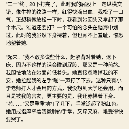
“二十”终于20下打完了，此时我的屁股上一定纵横交
错，像牛排的纹路一样，红得快滴出血。我松了一口
气，正想稍微放松一下时，我看到她回头又拿起了那
个木尺。难道还要打？一个可怕的念头在脑海中划
过，此时的我虽然下身裸着，但也顾不上羞耻，惊恐
地望着她。
“起来。”我不敢多说些什么，赶紧背对着她，退下
床，因为不这样的话会碰到屁股，那又是一种煎熬。
我胆怯地站在她面前低着头。她直接忽略掉我的不
安，她拉起我的左手“啪”一声打了下去。这种只有小
学老师打人才会用的方式，我没想到大学还会用，而
且是被我的舍友，更主要的是，我还赤裸着下身。
“啪……”又是重重地打了几下，手掌泛起了粉红色。
她用戒指摩挲着我微肿的手掌，又痒又麻，难受得快
要哭了。