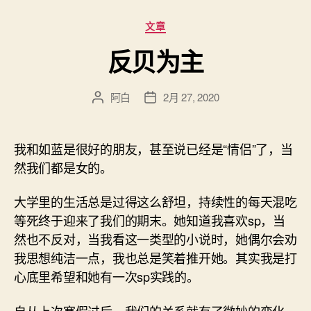
分
文章
类
反贝为主
阿白
2月 27, 2020
文
发
章
布
作
日
者
期
我和如蓝是很好的朋友，甚至说已经是“情侣”了，当
然我们都是女的。
大学里的生活总是过得这么舒坦，持续性的每天混吃
等死终于迎来了我们的期末。她知道我喜欢sp，当
然也不反对，当我看这一类型的小说时，她偶尔会劝
我思想纯洁一点，我也总是笑着推开她。其实我是打
心底里希望和她有一次sp实践的。
自从上次寒假过后，我们的关系就有了微妙的变化，