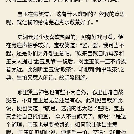
宝玉在旁笑道：“这有什么难想的？依我的意思
呢，就让输的给蘅芜君煮水敬茶好了。”
史湘云是个极喜欢热闹的，见有好戏可看，便
在旁连声拍手较好。宝钗笑道：“罢，罢，我可当不
起，还是你们另外想主意吧。”原来宝钗自听母亲和
王夫人提过“金玉良缘”一说后，对宝玉便一直不肯挨
着太近。此刻听宝玉说“敬茶”，却想到“赌书泼茶”之
典，生怕又惹人闲话，故赶紧回绝。
那里黛玉神色也有些不大自然，心里正暗自敁
敠着，不知宝玉是无意还是有心。此刻见宝钗如此
说，便也笑道：“就是，这罚的也太轻了些吧，宝玉
真会给自己找便宜。”众人不由都笑了，都说：“是这
个道理，宝玉也是要被罚的，如何能让他出主意
呢。”宝玉听见如此说，便把手一拍，笑道：“我竟也