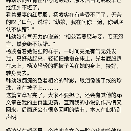
经红肿不堪了。
看着爱妻的红屁股，杨凌实在有些受不了了，无奈
的叹了口气，说道：“幼娘，我在问你一遍，你到底
认不认错？”
韩幼娘有气无力的说道：“相公若要惩与妾，妾无怨
言，然妾绝不认错。”
杨凌看着她倔强的样子，一时间竟是有气无处发
泄，只好站起来，轻轻把她抱在床上，光着屁股趴
在床上，杨凌轻轻的把被子盖在她的身上，掖好，
转身离去。
韩幼娘痴痴的望着相公的背影，眼泪像断了线的珍
珠，滴在被子上………
这篇文章写完了，大家不要担心，还会有其他的sp
文章在我的主页里更新，直到我的小说创作热情又
回来，后面还会有很多回明的情节，本人在此特别
声明。
杨凌坐在轿子里，旁边的高文心一脸心疼的给他包