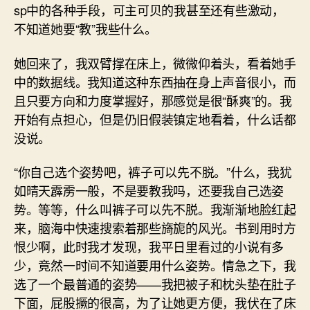
sp中的各种手段，可主可贝的我甚至还有些激动，
不知道她要“教”我些什么。
她回来了，我双臂撑在床上，微微仰着头，看着她手
中的数据线。我知道这种东西抽在身上声音很小，而
且只要方向和力度掌握好，那感觉是很“酥爽”的。我
开始有点担心，但是仍旧假装镇定地看着，什么话都
没说。
“你自己选个姿势吧，裤子可以先不脱。”什么，我犹
如晴天霹雳一般，不是要教我吗，还要我自己选姿
势。等等，什么叫裤子可以先不脱。我渐渐地脸红起
来，脑海中快速搜索着那些旖旎的风光。书到用时方
恨少啊，此时我才发现，我平日里看过的小说有多
少，竟然一时间不知道要用什么姿势。情急之下，我
选了一个最普通的姿势——我把被子和枕头垫在肚子
下面，屁股撅的很高，为了让她更方便，我伏在了床