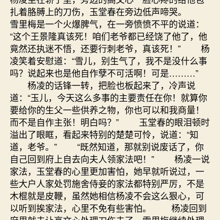
扎着胳膊上的刀伤，玉堂春在旁边低声啼哭。
雪里梅是一个火爆脾气，在一旁愤愤不平的说道：
“这个王景隆真该死！咱们老爷都已经饶了他了，他
竟然还执迷不悟，还要行刺老爷，真该死！” 杨
凌笑着安慰道：“雪儿，别生气了，我不是没什么事
吗？说起来也是他自作孽不可活啊！可是………”
杨凌的话锋一转，把脸也板起来了，冷声说
道：“玉儿，今天这么多事的主要责任在你！就算你
要给你的生父一些供养之物，你也可以和我商量！
而不是自作主张！明白吗？” 玉堂春的眼泪顿时
溢出了眼眶，看起来特别的楚楚可怜，说道：“知
道，老爷。” “既然知道，那就别说废话了，你
自己回到府上自去向夫人领家法吧！” 杨凌一说
家法，玉堂春的心里更加害怕，她早就听说过，一
些大户人家处罚施舍侍妾的家法都特别严厉，不是
木棍就是皮鞭，虽然她相信杨凌不会这么狠心，可
以听到挨家法，心里不免有些害怕。 杨凌回到