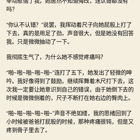
举动惹恼了我，她居然不知道悔改，连认错都没有
吗？
“你认不认错？”说罢，我挥动着尺子向她屁股上打了
下去，真的是用足了劲，声音很大，但是她没有回答
我。只是微微抽动了一下。
我彻底生气了，为什么她不感觉疼痛吗？
“啪~啪~啪~啪~啪~”连打了五下，她发出了轻微的呻
吟。我好像得到了鼓励，继续挥舞着木尺打下去，这
次我一定要让她意识到自己的错误，由于她倒下去的
时候是微微侧着的，尺子不断打在她右边的臀肉上。
“啪~啪~啪~啪~啪~”声音不绝如缕，我的思绪回到了
小时候被爸爸打屁股的时候，那种疼痛很钝，但是又
疼到骨子里去了。