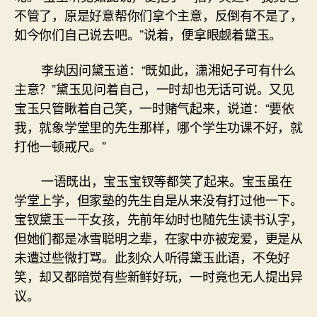
不管了，原是好意帮你们拿个主意，反倒有不是了，
如今你们自己说去吧。”说着，便拿眼觑着黛玉。
李纨因问黛玉道：“既如此，潇湘妃子可有什么
主意？”黛玉见问着自己，一时却也无话可说。又见
宝玉只管瞅着自己笑，一时赌气起来，说道：“要依
我，就象学堂里的先生那样，哪个学生功课不好，就
打他一顿戒尺。”
一语既出，宝玉宝钗等都笑了起来。宝玉虽在
学堂上学，但家塾的先生自是从来没有打过他一下。
宝钗黛玉一干女孩，先前年幼时也随先生读书认字，
但她们都是冰雪聪明之辈，在家中亦被宠爱，更是从
未遭过些微打骂。此刻众人听得黛玉此语，不免好
笑，却又都暗觉有些新鲜好玩，一时竟也无人提出异
议。