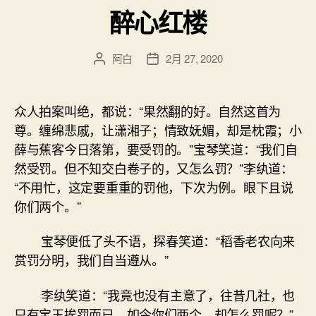
醉心红楼
阿白
2月 27, 2020
文
发
章
布
作
日
者
期
众人拍案叫绝，都说：“果然翻的好。自然这首为
尊。缠绵悲戚，让潇湘子；情致妩媚，却是枕霞；小
薛与蕉客今日落第，要受罚的。”宝琴笑道：“我们自
然受罚。但不知交白卷子的，又怎么罚？”李纨道：
“不用忙，这定要重重的罚他，下次为例。眼下且说
你们两个。”
宝琴便低了头不语，探春笑道：“稻香老农向来
赏罚分明，我们自当遵从。”
李纨笑道：“我竟也没有主意了，往昔几社，也
只有宝玉挨罚而已，如今你们两个，却怎么罚呢？”