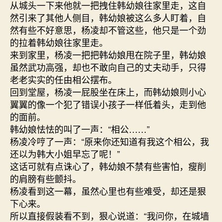
从城头一下来他就一把拽住韩幼娘往家里走，这自
然引来了其他人侧目，韩幼娘被这么多人盯着，自
然有些不好意思，杨凌却不管这些，他只是一个劲
的拉着韩幼娘往家里走。
来到家里，杨凌一把把韩幼娘甩在院子里，韩幼娘
虽然武功高强，却也不敢向自己的丈夫动手，只得
老老实实的任由相公摆布。
回到堂屋，杨凌一屁股坐在床上，而韩幼娘则小心
翼翼的像一个犯了错误小孩子一样低着头，走到他
的面前。
韩幼娘怯怯的叫了一声：“相公……”
杨凌冷哼了一声：“原来你还知道有我这个相公，我
还以为韩大小姐早忘了呢！”
这话可就有点诛心了，韩幼娘不禁有些害怕，瘦削
的肩膀有些颤抖。
杨凌看到这一幕，虽然心里也有些难受，却还是狠
下心来。
所以直接假装看不到，狠心说道：“我问你，在城墙