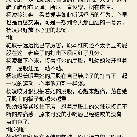
鞋子鞋帮布又薄，所以一直没穿，搁在床底。
杨凌接过鞋，看着爱妻如此听话乖巧的行为，心里
也是百感交集，可是一想到今天那血腥的一幕幕，
杨凌只好放下心里的悲恸。
“啪”
鞋底子远远比巴掌厉害，原本红的还不太明显的屁
股在这一鞋底子的打击下瞬间红了几分。
杨凌狠下心来，接着打她的屁股，韩幼娘咬牙忍着
疼，屁股还是一动不动。
杨凌瞪着眼看她的屁股在自己鞋底子的打击下一起
一伏的运动，心里像刀割一样疼。
杨凌咬牙狠狠抽着她的屁股，心越来越痛，落在她
屁股上的板子却越来越重。
韩幼娘紧紧咬住下唇，忍着屁股上的火辣辣接连不
断的疼痛感，原来可爱的小嘴唇已经被咬的没有一
点血色了。
“啪啪啪”
韩幼娘的红臀在不停的颤动，原来洁白的屁股早已