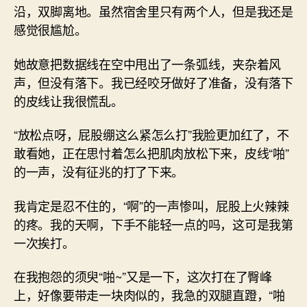
沿，双脚离地。虽然宿舍里只有两个人，但是我还是
感觉很尴尬。
她故意把数据线在空中甩出了一条弧线，夹杂着风
声，但没有落下。我已经咬牙做好了准备，没有落下
的皮线让我很慌乱。
“放松点呀，屁股绷这么紧怎么打”我脸更加红了，不
敢看她，正在思忖着怎么把肌肉放松下来，皮线“啪”
的一声，没有征兆的打了下来。
我肯定是忍不住的，“啊”的一声惨叫，屁股上火辣辣
的疼。我的天啊，下手不能轻一点的吗，这可是我第
一次挨打。
在我抱怨的须臾“啪~”又是一下，这次打在了臀峰
上，好像要带走一块肉似的，我急的双腿直蹬，“啪