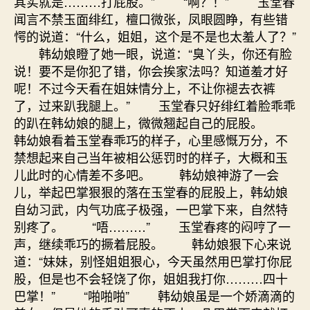
其实就是………打屁股。” “啊？！” 玉堂春
闻言不禁玉面绯红，檀口微张，凤眼圆睁，有些错
愕的说道：“什么，姐姐，这个是不是也太羞人了？”
韩幼娘瞪了她一眼，说道：“臭丫头，你还有脸
说！要不是你犯了错，你会挨家法吗？知道羞才好
呢！不过今天看在姐妹情分上，不让你褪去衣裤
了，过来趴我腿上。” 玉堂春只好绯红着脸乖乖
的趴在韩幼娘的腿上，微微翘起自己的屁股。
韩幼娘看着玉堂春乖巧的样子，心里感慨万分，不
禁想起来自己当年被相公惩罚时的样子，大概和玉
儿此时的心情差不多吧。 韩幼娘神游了一会
儿，举起巴掌狠狠的落在玉堂春的屁股上，韩幼娘
自幼习武，内气功底子极强，一巴掌下来，自然特
别疼了。 “唔………” 玉堂春疼的闷哼了一
声，继续乖巧的撅着屁股。 韩幼娘狠下心来说
道：“妹妹，别怪姐姐狠心，今天虽然用巴掌打你屁
股，但是也不会轻饶了你，姐姐我打你………四十
巴掌！” “啪啪啪” 韩幼娘虽是一个娇滴滴的