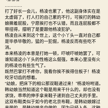
…………
打了好长一会儿，杨凌也累了，他这副身体实在是
太虚弱了，打人打的自己累的不行，可挨打的韩幼
娘撅着屁股，宁愿挨打也不认错，而且连屁股都不
带扭得，摆明了是要跟他杨凌犯驴。
杨凌自从来到这个世上，这个小丫头一直对自己都
是毕恭毕敬的，猛的一犯倔，杨凌反而有些吃不
消。
本来杨凌的本意是打她一顿，吓唬吓唬她罢了，可
谁知道这小丫头的性格这么倔强，本来心里没有火
的杨凌也有些生气了。
既然巴掌打不疼你，我看你挨不挨得住板子！杨凌
咬牙切齿的想着。
“幼娘，把床下的相公那双鞋递过来！”杨凌吩咐道。
韩幼娘当然知道这个鞋是用来干什么的，却也没有
求饶，乖乖的伸手拿来鞋子递到自己丈夫的手里。
这双布鞋类似于如今的老北京布鞋，是韩幼娘嫁过
来带的，是韩幼娘亲自做的，因为已经入冬，这种