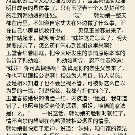
府里就去让高文心处理刀伤去了，雪里梅继续处理
明日成亲的具体事宜，只有玉堂春一个人楚楚可怜
的走到韩幼娘的住处。 “吱” 韩幼娘一整天
都在府里，不知道自家丈夫在外边做了什么事，正
在自己小房里梳妆打扮。 见见玉堂春进来了，
连忙站起来，微笑着说道：“妹妹这是怎么了，明天
就要成亲了，怎么还有闲心到姐姐这里来啊？”
玉堂春红着眼眶，把今天所发生的事情原原本本的
告诉了韩幼娘。 韩幼娘听完，忍不住责怪道：
“妹妹！你可真糊涂啊！就算是你的亲生父亲来了，
你也可以跟相公说啊！相公为人善良，待人以慈，
要是相公知道了也不会坐视不管，可被你这么自以
为是的一搞，别说相公，我都有打你的心了。”
玉堂春被她说的俏脸一红，内疚道：“姐姐，我知道
错了，也愿意接受老爷的惩罚，姐姐，咱俩的家法
是什么。” 一说这话，韩幼娘的脸顿时就红了，
情不自禁的想到在鸡鸣驿被相公惩罚的情景。
韩幼娘很快定了定神，说道：“妹妹，咱们家的家法