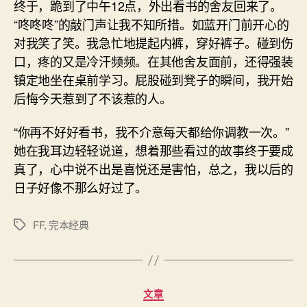
终于，跪到了中午12点，外出看书的舍友回来了。
“咚咚咚”的敲门声让我不知所措。如蓝开门前开心的
对我笑了笑。我急忙地提起内裤，穿好裤子。碰到伤
口，疼的又是冷汗频频。在其他舍友面前，还得强装
镇定地坐在桌前学习。屁股碰到凳子的瞬间，我开始
后悔今天惹到了不该惹的人。
“你再不好好看书，我不介意每天都给你调教一次。”
她在我耳边轻轻说道，想着那些看过的故事终于要成
真了，心中说不出是喜悦还是害怕，总之，我以后的
日子好像不那么好过了。
FF
,
完本经典
标
签
分
文章
类