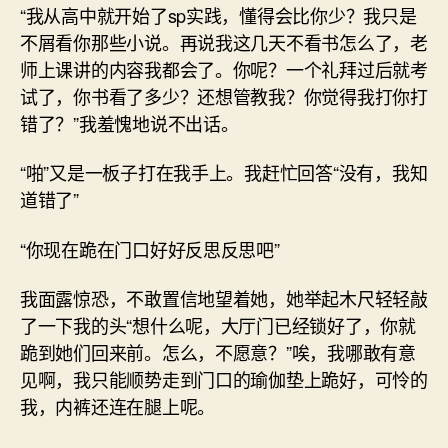
“我从高中就开始了sp实践，懂得会比你少？我只是
不屑看你那些小说。再说我这几天不看书怎么了，老
师上课讲的内容我都会了。你呢？一个礼拜过后就考
试了，你书看了多少？还想管教我？你觉得我打你打
错了？”我羞愧地说不出话。
“啪”又是一板子打在我手上。我赶忙回答“没有，我知
道错了”
“你现在跪在门口好好反思反思吧”
我面露惊恐，不敢置信地望着她，她举起木尺轻轻敲
了一下我的头“想什么呢，大厅门已经锁好了，你就
跪到她们回来前。怎么，不愿意？”唉，我哪敢有意
见啊，我只能顺势走到门口的瑜伽垫上跪好，可怜的
我，内裤还连在腿上呢。