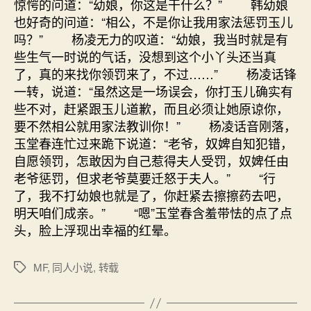
惊愕的问道：“幼娘，你这是干什么？” 韩幼娘
也好奇的问道：“相公，不是你让我用家法惩罚玉儿
吗？” 杨凌无力的叹道：“幼娘，我当时就是有
些生气一时说的气话，没想到这个小丫头还当真
了，真的来找你领罚来了，不过……” 杨凌话锋
一转，说道：“虽然这是一场误会，你打玉儿确实有
些不对，赶紧跟玉儿道歉，而且必须让她原谅你，
要不然相公就用家法教训你！” 杨凌话音刚落，
玉堂春连忙过来跪下说道：“老爷，奴婢自知犯错，
自愿领罚，怎敢因为自己惹得夫人受罚，奴婢任由
老爷惩罚，但求老爷莫要迁怒于夫人。” “行
了，我不打幼娘也就是了，你赶紧去擦擦药去吧，
明天咱们成亲。” “嗯”玉堂春含羞带怯的点了点
头，脸上浮现出幸福的红晕。
MF
,
同人小说
,
转载
标
签