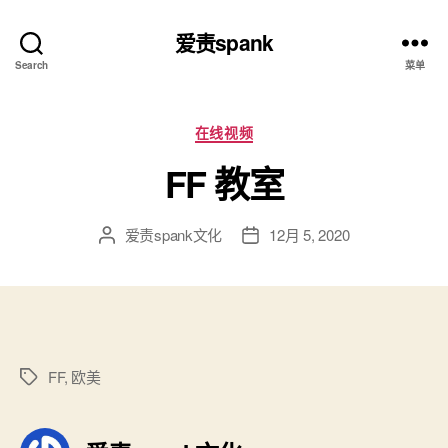
爱责spank
Search
菜单
分
在线视频
类
FF 教室
爱责spank文化
12月 5, 2020
文
发
章
布
作
日
者
期
FF
,
欧美
标
签