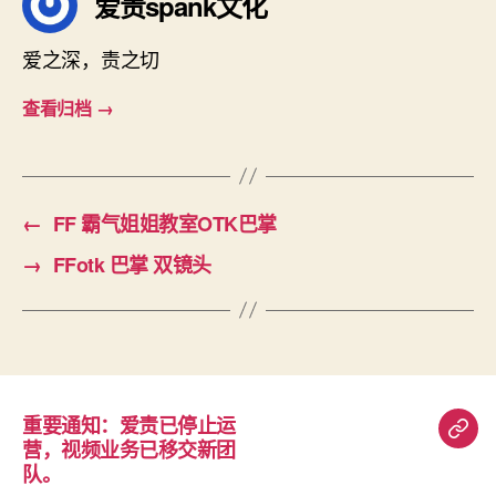
爱责spank文化
爱之深，责之切
查看归档
→
←
FF 霸气姐姐教室OTK巴掌
→
FFotk 巴掌 双镜头
重要通知：爱责已停止运
重
营，视频业务已移交新团
要
队。