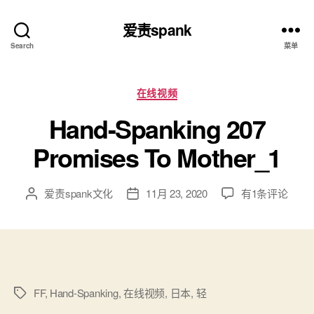
爱责spank
Search
菜单
分
在线视频
类
Hand-Spanking 207
Promises To Mother_1
Hand-
爱责spank文化
11月 23, 2020
有1条评论
文
发
Spanking
章
布
207
作
日
Promises
者
期
To
Mother_1
FF
,
Hand-Spanking
,
在线视频
,
日本
,
轻
标
签