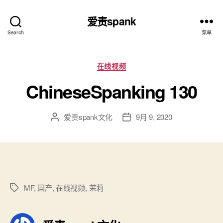
爱责spank
Search
菜单
分
在线视频
类
ChineseSpanking 130
爱责spank文化
9月 9, 2020
文
发
章
布
作
日
者
期
MF
,
国产
,
在线视频
,
茉莉
标
签