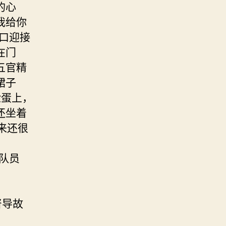
的心
我给你
口迎接
在门
五官精
裙子
脸蛋上，
还坐着
来还很
队员
督导故