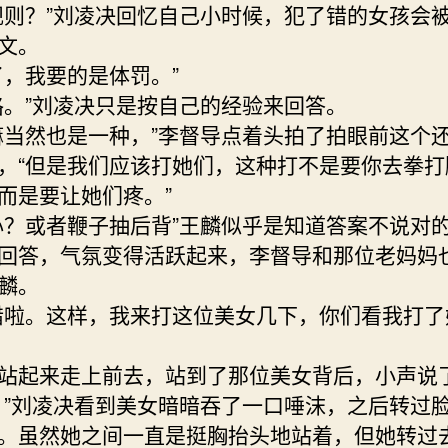
规则？”刘凌决回忆自己小时候，犯了错的女孩会
文。
了，我要的是体罚。”
咯。”刘凌决只是按自己的经验来回答。
嘛当然也是一种，”李督导点着头拍了拍眼前这个
，“但是我们应该打她们，这种打不是要你去拳打
而是要让她们疼。”
心？或者鞭子抽后背”王麟似乎是知道答案不说对
回答，气氛变得活跃起来，李督导和那位老妈妈
麟。
错啦。这样，我来打这位美女几下，你们看我打了
站起来走上前去，站到了那位美女背后，小声说
。”刘凌决看到美女暗暗吞了一口唾沫，之后转过
。虽然她之间一直是挺胸抬头地站着，但她转过