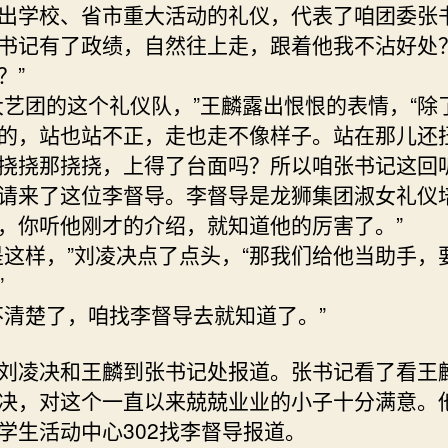
出学校、省市重大活动的礼仪，代表了咱团委张
书记有了政绩，自然往上走，跟着他我不沾好处
？”
大艺团的这个礼仪队，”王麟露出恨恨的表情，“除
的，站也站不正，走也走不像样子。站在那儿还
挠挠那挠挠，上得了台面吗？所以咱张书记这回
请来了这位李督导。李督导是龙狮集团淑女礼仪
，你听他刚才的介绍，就知道他的厉害了。”
是这样，”刘凌决点了点头，“那我们给他当助手，
”
不清楚了，咱找李督导去就知道了。”
刘凌决和王麟到张书记处报道。张书记看了看王
决，对这个一直以来兢兢业业的小子十分满意。
学生活动中心302找李督导报道。