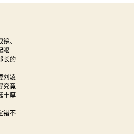
眼镜、
起眼
部长的
要刘凌
得究竟
挺丰厚
定错不