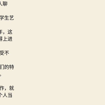
人聊
学生艺
年，这
得上进
受不
们的特
。
作，就
个人当