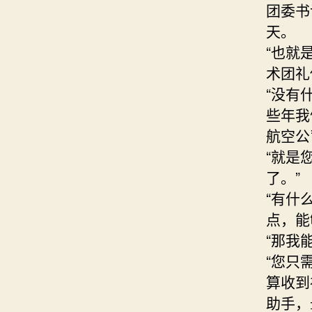
团委书
天。
“也就
术团礼
“没有
些年我
航空公
“就是
了。”
“有什
点，能
“那我
“您只
算收到
助手，