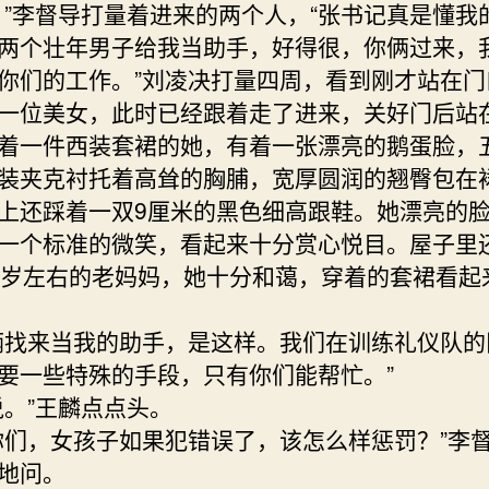
，”李督导打量着进来的两个人，“张书记真是懂我
两个壮年男子给我当助手，好得很，你俩过来，
你们的工作。”刘凌决打量四周，看到刚才站在门
一位美女，此时已经跟着走了进来，关好门后站
着一件西装套裙的她，有着一张漂亮的鹅蛋脸，
装夹克衬托着高耸的胸脯，宽厚圆润的翘臀包在
上还踩着一双9厘米的黑色细高跟鞋。她漂亮的
一个标准的微笑，看起来十分赏心悦目。屋子里
0岁左右的老妈妈，她十分和蔼，穿着的套裙看起
俩找来当我的助手，是这样。我们在训练礼仪队的
要一些特殊的手段，只有你们能帮忙。”
说。”王麟点点头。
你们，女孩子如果犯错误了，该怎么样惩罚？”李
地问。