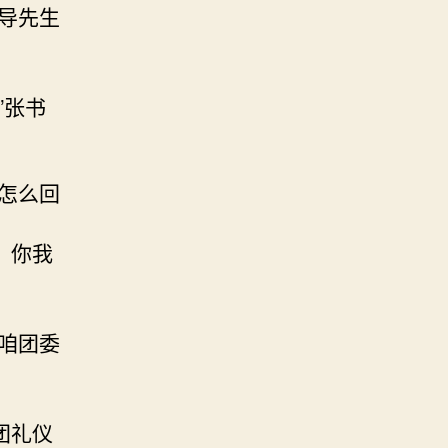
导先生
”张书
怎么回
，你我
咱团委
。
团礼仪