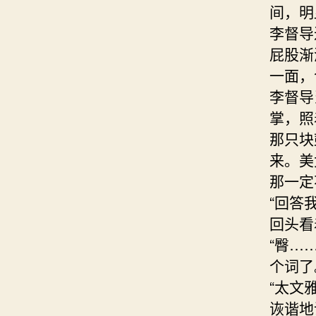
间，明
李督导
屁股渐
一面，
李督导
掌，照
那只块
来。美
那一定
“回答
回头看
“臀…
个词了
“太文
诙谐地