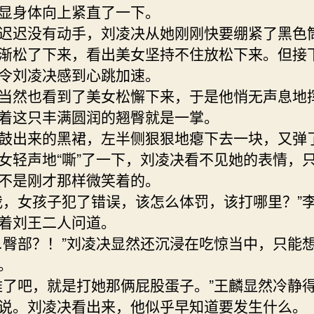
显身体向上紧直了一下。
迟迟没有动手，刘凌决从她刚刚快要绷紧了黑色
渐松了下来，看出美女坚持不住放松下来。但接
令刘凌决感到心跳加速。
当然也看到了美女松懈下来，于是他悄无声息地
着这只丰满圆润的翘臀就是一掌。
鼓出来的黑裙，左半侧狠狠地瘪下去一块，又弹
女轻声地“嘶”了一下，刘凌决看不见她的表情，
不是刚才那样微笑着的。
我，女孩子犯了错误，该怎么体罚，该打哪里？”
着刘王二人问道。
…臀部？！”刘凌决显然还沉浸在吃惊当中，只能
。
雅了吧，就是打她那俩屁股蛋子。”王麟显然冷静
说。刘凌决看出来，他似乎早知道要发生什么。