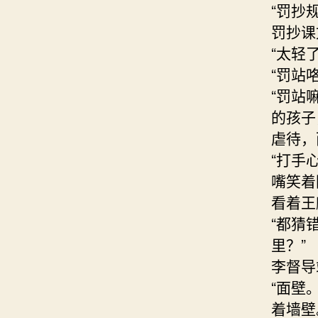
“罚抄
罚抄课
“太轻
“罚站
“罚站
的孩子
虐待，
“打手
嘴笑着
看着王
“都猜
里？”
李督导
“面壁
着墙壁