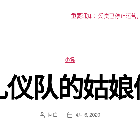
重要通知：爱责已停止运营
分
小说
类
礼仪队的姑娘
阿白
4月 6, 2020
文
发
章
布
作
日
者
期