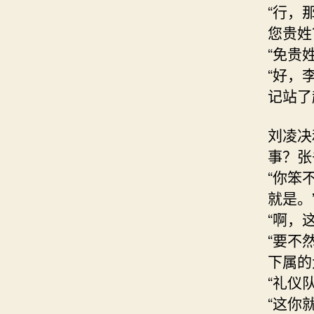
“行，
您贵姓
“免贵
“好，
记站了
刘凌决
事？张
“你笨
就是。
“啊，
“要不
下属的
“礼仪
“这你