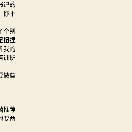
书记的
？你不
了个别
扭扭捏
听我的
培训班
要做些
麟推荐
他要两