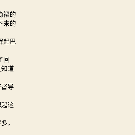
筒裙的
下来的
挥起巴
了回
只知道
李督导
想起这
得多，