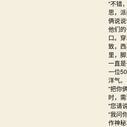
“不错
思，派
俩说说
他们的
口。穿
致，西
里，脚
一直是
一位5
洋气。
“把你
时，需
“您请
“我问
作神秘