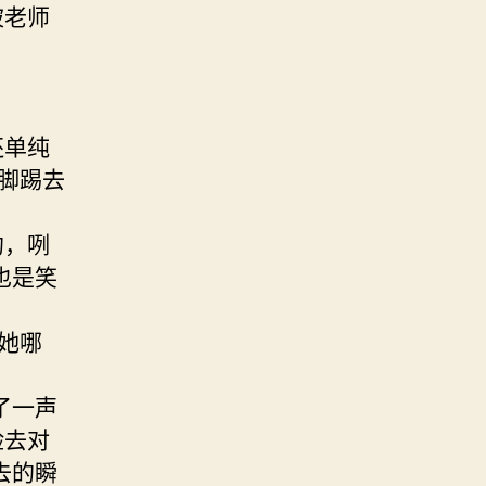
被老师
还单纯
脚踢去
的，咧
也是笑
她哪
了一声
脸去对
去的瞬