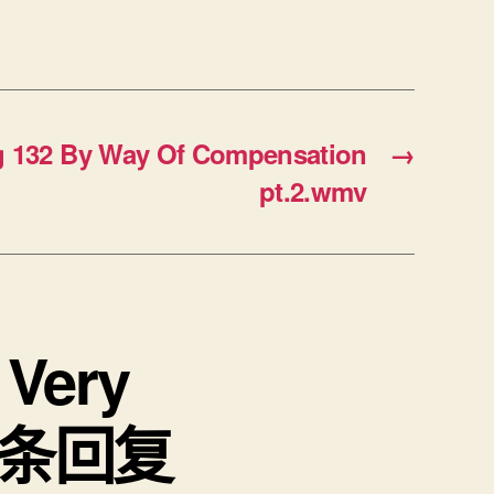
 132 By Way Of Compensation
→
pt.2.wmv
 Very
的2条回复