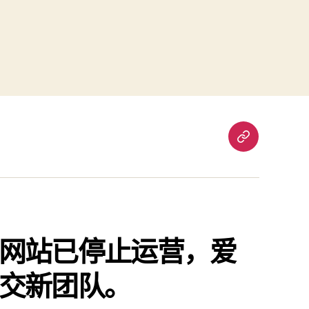
重
要
通
知：
爱
责
网站已停止运营，爱
已
交新团队。
停
止