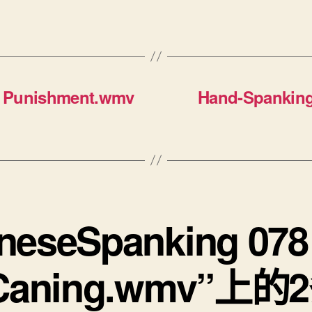
y Punishment.wmv
Hand-Spanking
neseSpanking 078
 Caning.wmv”上