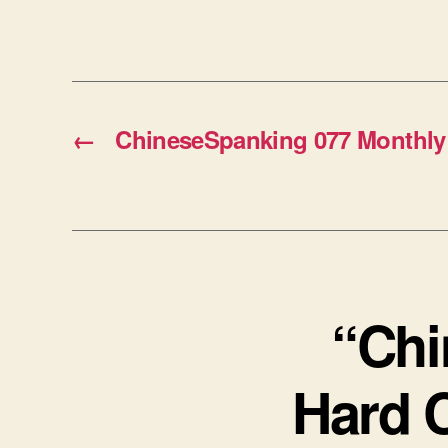
←
ChineseSpanking 077 Monthl
“Chi
Hard