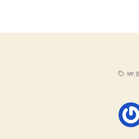
MF
,
标
签