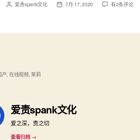
ChineseSpan
爱责spank文化
7月 17, 2020
有2条评论
文
发
078
章
布
Very
作
日
Hard
者
期
Caning.wmv
国产
,
在线视频
,
茉莉
爱责spank文化
爱之深，责之切
查看归档
→