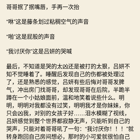
哥哥抿了抿嘴唇，手再一次抬
“咻”这是藤条划过粘稠空气的声音
“啪”这是屁股的声音
“我讨厌你”这是吕妍的哭喊
最后，不知道是哭的太凶还是被打的太狠，吕妍不
知不觉睡着了。睡醒后发现自己的伤都被处理过
了，还是熟悉的感觉，吕妍有些后悔对哥哥发脾
气，冲出房门找哥哥，却发现哥哥在后院，半跪半
蹲在一个小姑娘面前，温和地笑着说些什么。明
明，明明对我都没有过笑，明明我才是你妹妹，你
只会凶我，对别的女孩子好……泪水模糊了视线，
吕妍感觉到整个世界都寂静无声，只能听到自己的
哭声，只能对着哥哥吼了一句：“我讨厌你！！！”就
转身跑回自己房间想必，那时的小可爱就很怕自己