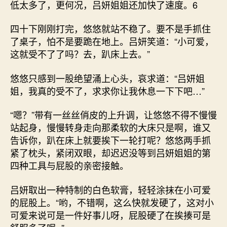
低太多了，更何况，吕妍姐姐还加快了速度。6
四十下刚刚打完，悠悠就站不稳了。要不是手抓住
了桌子，怕不是要跪在地上。吕妍笑道：“小可爱，
这就受不了了吗？去，趴床上去。”
悠悠只感到一股绝望涌上心头，哀求道：“吕妍姐
姐，我真的受不了，求求你让我休息一下下吧…”
“嗯？”带有一丝丝俏皮的上升调，让悠悠不得不慢慢
站起身，慢慢转身走向那柔软的大床只是啊，谁又
告诉你，趴在床上就要挨下一轮打呢？悠悠两手抓
紧了枕头，紧闭双眼，却迟迟没等到吕妍姐姐的第
四种工具与屁股的亲密接触。
吕妍取出一种特制的白色软膏，轻轻涂抹在小可爱
的屁股上。“哟，不错啊，这么快就发硬了，这对小
可爱来说可是一件好事儿呀，屁股硬了在挨揍可是