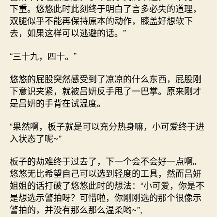
下重。悠悠此时此刻终于明白了言多必失的道理，
双腿似乎不能再保持原本的动作，膝盖好想软下
去，如果这样可以逃避的话。”
“三十九，四十。”
悠悠的屁股突然感受到了凉凉的什么东西，屁股刚
下意识夹紧，就被吕妍反手甩了一巴掌。原来刚才
是吕妍的手背在试温度。
“果然啊，板子就是可以充分热身嘛，小可爱终于进
入状态了呢~”
板子的劫难终于过去了，下一个会不会好一点啊。
悠悠无比希望自己可以选到轻度的工具，然而吕妍
姐姐的话打破了悠悠此时的想法：“小可爱，你是不
是想选示警拍呀？可惜啦，你刚刚选的那个很像示
警拍的，并没有那么那么温柔哟~”,