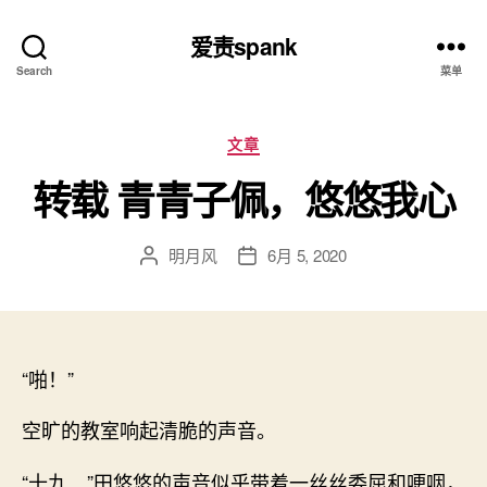
爱责spank
Search
菜单
分
文章
类
转载 青青子佩，悠悠我心
明月风
6月 5, 2020
文
发
章
布
作
日
者
期
“啪！”
空旷的教室响起清脆的声音。
“十九…”田悠悠的声音似乎带着一丝丝委屈和哽咽，