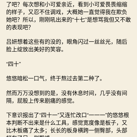
了吧？每次想和小可爱亲近，看到小可爱畏畏缩缩
的样子，又忍不住调戏，大概她一直觉得我在欺负
她吧？所以，刚刚吼出来的“十七”是想骂我但又不敢
的表现吧？
吕妍想着这些有的没的，眼角闪过一丝丝光，随后
脸上绽放出美好的笑容。
“四十”
悠悠暗松一口气，终于熬过去第二种了。
然而万万没想到的是，没有休息时间，几乎没有间
隔，屁股上传来剧痛的感觉。
下意识报出了“四十一”又连忙改口“一一一”的悠悠根
本判断不出来是什么工具，感觉宽度像是板子，又
比木板痛了太多；长长的板身横跨一侧臀部，头部