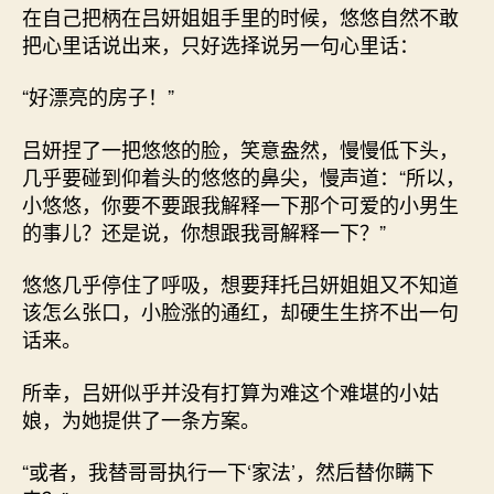
在自己把柄在吕妍姐姐手里的时候，悠悠自然不敢
把心里话说出来，只好选择说另一句心里话：
“好漂亮的房子！”
吕妍捏了一把悠悠的脸，笑意盎然，慢慢低下头，
几乎要碰到仰着头的悠悠的鼻尖，慢声道：“所以，
小悠悠，你要不要跟我解释一下那个可爱的小男生
的事儿？还是说，你想跟我哥解释一下？”
悠悠几乎停住了呼吸，想要拜托吕妍姐姐又不知道
该怎么张口，小脸涨的通红，却硬生生挤不出一句
话来。
所幸，吕妍似乎并没有打算为难这个难堪的小姑
娘，为她提供了一条方案。
“或者，我替哥哥执行一下‘家法’，然后替你瞒下