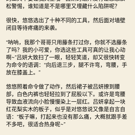
松警惕，谁知道是不是哪里又埋藏什么陷阱呢？
很快，悠悠选出了十种不同的工具，然后面对墙壁
闭目等待疼痛的来袭。
“呐呐，我那个哥哥只用藤条打过你，你就不选藤条
了吗？我的小可爱，你选这些工具可真的让我心动
啊~”吕妍大致扫了一眼，轻轻笑道，却又很快转变
为命令的语调：“向后退三步，腿不许弯，弯腰，手
放在膝盖上。”
悠悠照着命令做了动作，然后裙子被吕妍撩到腰
部，白色内裤也轻轻拉到了屁股以下。或许是弯腰
导致血液流向小脸慢慢染上一层红。吕妍拿起一块
红花梨实木的板子，似乎是对悠悠说又像是自言自
语：“板子嘛，打起来也没有那么痛，大概就跟手差
不多吧，很适合热身呢~”