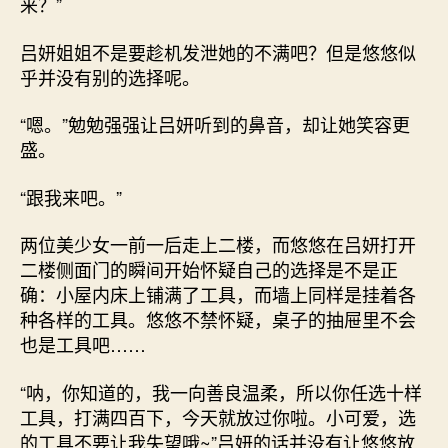
来？”
吕妍姐姐不是要趁机发泄她的不满吧？但是悠悠似
乎并没有别的选择呢。
“嗯。”勉勉强强让吕妍听到的鼻音，却让她笑容更
盛。
“跟我来吧。”
两位美少女一前一后走上二楼，而悠悠在吕妍打开
二楼侧面门的瞬间开始怀疑自己的选择是不是正
确：小屋内床上铺满了工具，而墙上同样是挂着各
种各样的工具。悠悠不禁怀疑，桌子的抽屉里不会
也是工具吧……
“呐，你知道的，我一向善良温柔，所以你任选十样
工具，打满四百下，今天就放过你啦。小可爱，选
的工具不要让我失望哦~”吕妍的话并没有让悠悠放