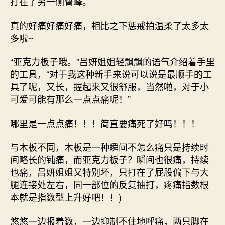
打在了另一侧臀峰。
真的好痛好痛好痛，相比之下惩戒拍温柔了太多太
多啦~
“亚克力板子哦。”吕妍姐姐轻飘飘的语气介绍着手里
的工具，“对于我这种新手来说可以说是最顺手的工
具了呢，又长，握起来又很舒服，当然啦，对于小
可爱可能有那么一点点痛呢！”
哪里是一点点痛！！！简直要痛死了好吗！！！
与木板不同，木板是一种瞬间不怎么痛只是持续时
间略长的钝痛，而亚克力板子？瞬间也很痛，持续
也痛，吕妍姐姐又特别坏，只打在了屁股偏下与大
腿连接处左右，同一部位的反复抽打，疼痛指数根
本就是指数型上升好吧！！)
悠悠一边报着数，一边抑制不住地呼痛，两只脚在