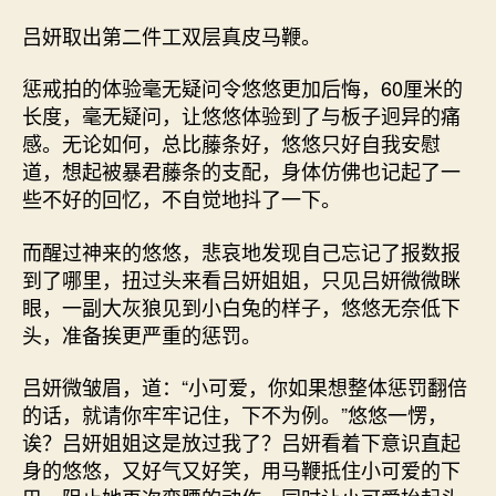
吕妍取出第二件工双层真皮马鞭。
惩戒拍的体验毫无疑问令悠悠更加后悔，60厘米的
长度，毫无疑问，让悠悠体验到了与板子迥异的痛
感。无论如何，总比藤条好，悠悠只好自我安慰
道，想起被暴君藤条的支配，身体仿佛也记起了一
些不好的回忆，不自觉地抖了一下。
而醒过神来的悠悠，悲哀地发现自己忘记了报数报
到了哪里，扭过头来看吕妍姐姐，只见吕妍微微眯
眼，一副大灰狼见到小白兔的样子，悠悠无奈低下
头，准备挨更严重的惩罚。
吕妍微皱眉，道：“小可爱，你如果想整体惩罚翻倍
的话，就请你牢牢记住，下不为例。”悠悠一愣，
诶？吕妍姐姐这是放过我了？吕妍看着下意识直起
身的悠悠，又好气又好笑，用马鞭抵住小可爱的下