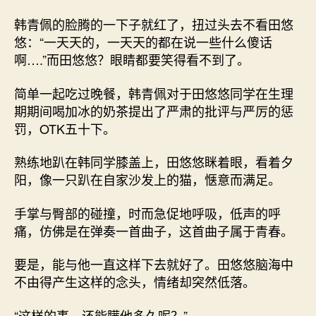
韩青佩的脸腾的一下子就红了，扭过头去不看田悠
悠：“一天天的，一天天的都在说一些什么傻话
啊….”而田悠悠？眼睛都要笑得看不到了。
简单一起吃过晚餐，韩青佩对于田悠悠同学在生理
期期间喝加冰的奶茶提出了严肃的批评与严厉的惩
罚，OTK五十下。
熟练地趴在韩同学膝盖上，田悠悠眯着眼，看着夕
阳，像一只趴在自家沙发上的猫，惬意而满足。
手掌与臀部的碰撞，时而急促地呼吸，低声的呼
痛，仿佛是在弹奏一首曲子，这首曲子属于青春。
要是，能与他一直这样下去就好了。田悠悠脑海中
不由得产生这样的念头，情绪却突然低落。
“这样的事，还能瞒他多久呢？”