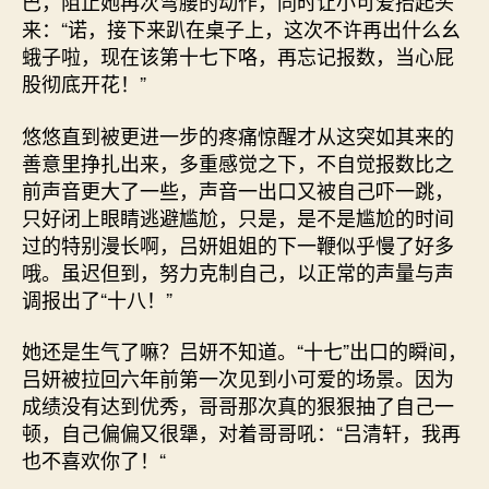
巴，阻止她再次弯腰的动作，同时让小可爱抬起头
来：“诺，接下来趴在桌子上，这次不许再出什么幺
蛾子啦，现在该第十七下咯，再忘记报数，当心屁
股彻底开花！”
悠悠直到被更进一步的疼痛惊醒才从这突如其来的
善意里挣扎出来，多重感觉之下，不自觉报数比之
前声音更大了一些，声音一出口又被自己吓一跳，
只好闭上眼睛逃避尴尬，只是，是不是尴尬的时间
过的特别漫长啊，吕妍姐姐的下一鞭似乎慢了好多
哦。虽迟但到，努力克制自己，以正常的声量与声
调报出了“十八！”
她还是生气了嘛？吕妍不知道。“十七”出口的瞬间，
吕妍被拉回六年前第一次见到小可爱的场景。因为
成绩没有达到优秀，哥哥那次真的狠狠抽了自己一
顿，自己偏偏又很犟，对着哥哥吼：“吕清轩，我再
也不喜欢你了！“