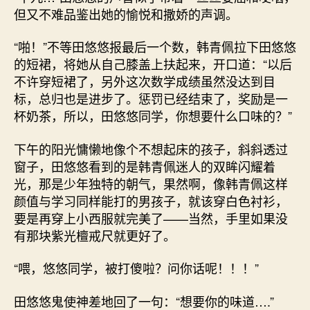
但又不难品鉴出她的愉悦和撒娇的声调。
“啪！”不等田悠悠报最后一个数，韩青佩拉下田悠悠
的短裙，将她从自己膝盖上扶起来，开口道：“以后
不许穿短裙了，另外这次数学成绩虽然没达到目
标，总归也是进步了。惩罚已经结束了，奖励是一
杯奶茶，所以，田悠悠同学，你想要什么口味的？”
下午的阳光慵懒地像个不想起床的孩子，斜斜透过
窗子，田悠悠看到的是韩青佩迷人的双眸闪耀着
光，那是少年独特的朝气，果然啊，像韩青佩这样
颜值与学习同样能打的男孩子，就该穿白色衬衫，
要是再穿上小西服就完美了——当然，手里如果没
有那块紫光檀戒尺就更好了。
“喂，悠悠同学，被打傻啦？问你话呢！！！”
田悠悠鬼使神差地回了一句：“想要你的味道….”