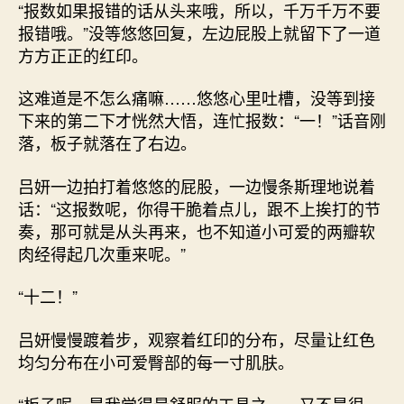
“报数如果报错的话从头来哦，所以，千万千万不要
报错哦。”没等悠悠回复，左边屁股上就留下了一道
方方正正的红印。
这难道是不怎么痛嘛……悠悠心里吐槽，没等到接
下来的第二下才恍然大悟，连忙报数：“一！”话音刚
落，板子就落在了右边。
吕妍一边拍打着悠悠的屁股，一边慢条斯理地说着
话：“这报数呢，你得干脆着点儿，跟不上挨打的节
奏，那可就是从头再来，也不知道小可爱的两瓣软
肉经得起几次重来呢。”
“十二！”
吕妍慢慢踱着步，观察着红印的分布，尽量让红色
均匀分布在小可爱臀部的每一寸肌肤。